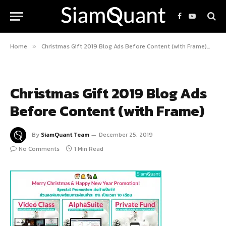
Facebook
YouTube
Home
Christmas Gift 2019 Blog Ads Before Content (with Frame)
C
»
»
Christmas Gift 2019 Blog Ads
Before Content (with Frame)
By
SiamQuant Team
December 25, 2019
No Comments
1 Min Read