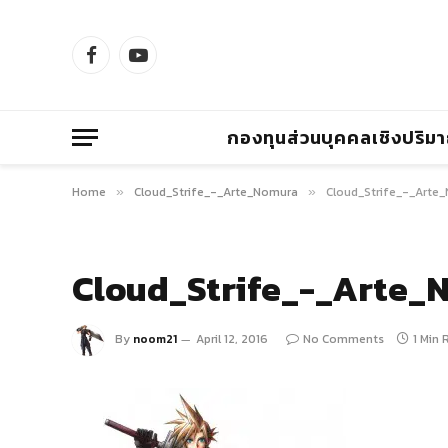
Facebook
YouTube
กองทุนส่วนบุคคลเชิงปริม
Home
Cloud_Strife_-_Arte_Nomura
Cloud_Strife_-_Arte
»
»
Cloud_Strife_-_Arte_
By
noom21
April 12, 2016
No Comments
1 Min 