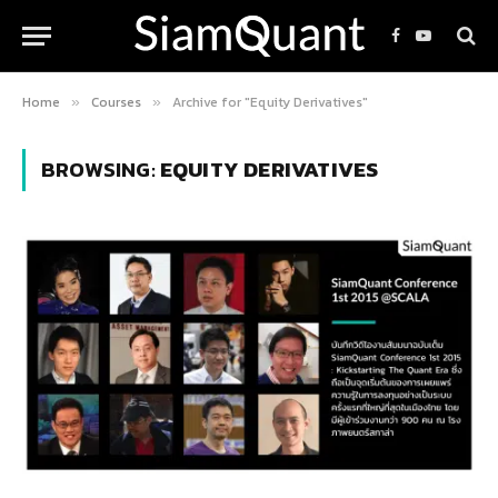
Facebook
YouTube
Home
Courses
Archive for "Equity Derivatives"
»
»
BROWSING:
EQUITY DERIVATIVES