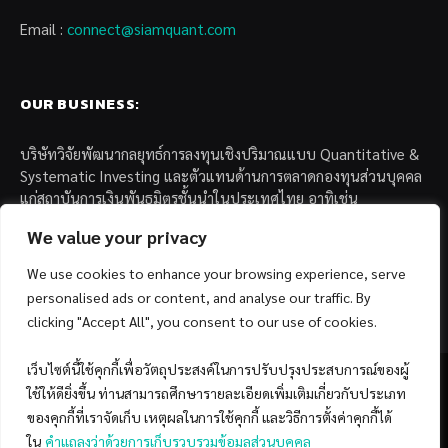
Email :
connect@siamquant.com
OUR BUSINESS:
บริษัทวิจัยพัฒนากลยุทธ์การลงทุนเชิงปริมาณแบบ Quantitative &
Systematic Investing และตัวแทนด้านการตลาดกองทุนส่วนบุคคล
แก่สถาบันการเงินพันธมิตรชั้นนำในประเทศไทย อาทิเช่น
We value your privacy
– บล. กรุงไทย เอ็กซ์สปริง จำกัด
– บล. ฟิลลิป (ประเทศไทย) จำกัด (มหาชน)
We use cookies to enhance your browsing experience, serve
– บล. บียอนด์ จำกัด (มหาชน)
personalised ads or content, and analyse our traffic. By
clicking "Accept All", you consent to our use of cookies.
เว็บไซต์นี้ใช้คุกกี้เพื่อวัตถุประสงค์ในการปรับปรุงประสบการณ์ของผู้
ใช้ให้ดียิ่งขึ้น ท่านสามารถศึกษารายละเอียดเพิ่มเติมเกี่ยวกับประเภท
ของคุกกี้ที่เราจัดเก็บ เหตุผลในการใช้คุกกี้ และวิธีการตั้งค่าคุกกี้ได้
Facebook
YouTube
ใน
คำแถลงว่าด้วยการเก็บรวบรวมข้อมูลส่วนบุคคล