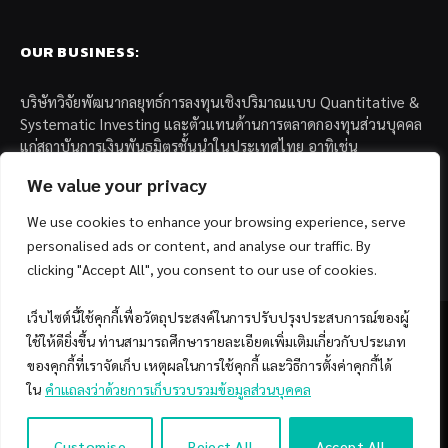
OUR BUSINESS:
บริษัทวิจัยพัฒนากลยุทธ์การลงทุนเชิงปริมาณแบบ Quantitative &
Systematic Investing และตัวแทนด้านการตลาดกองทุนส่วนบุคคล
แก่สถาบันการเงินพันธมิตรชั้นนำในประเทศไทย อาทิเช่น
We value your privacy
– บล. กรุงไทย เอ็กซ์สปริง จำกัด
– บล. ฟิลลิป (ประเทศไทย) จำกัด (มหาชน)
We use cookies to enhance your browsing experience, serve
– บล. บียอนด์ จำกัด (มหาชน)
personalised ads or content, and analyse our traffic. By
clicking "Accept All", you consent to our use of cookies.
เว็บไซต์นี้ใช้คุกกี้เพื่อวัตถุประสงค์ในการปรับปรุงประสบการณ์ของผู้
ใช้ให้ดียิ่งขึ้น ท่านสามารถศึกษารายละเอียดเพิ่มเติมเกี่ยวกับประเภท
ของคุกกี้ที่เราจัดเก็บ เหตุผลในการใช้คุกกี้ และวิธีการตั้งค่าคุกกี้ได้
Facebook
YouTube
ใน
คำแถลงว่าด้วยการเก็บรวบรวมข้อมูลส่วนบุคคล
© 2026 Copyright by SiamQuant.
Customise
Reject All
Accept All