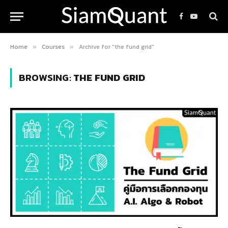
Facebook
YouTube
Home
Courses
Archive for "the fund grid"
»
»
BROWSING:
THE FUND GRID