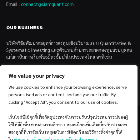
Email :
connect@siamquant.com
OUR BUSINESS:
บริษัทวิจัยพัฒนากลยุทธ์การลงทุนเชิงปริมาณแบบ Quantitative &
Systematic Investing และตัวแทนด้านการตลาดกองทุนส่วนบุคคล
แก่สถาบันการเงินพันธมิตรชั้นนำในประเทศไทย อาทิเช่น
– บล. กรุงไทย เอ็กซ์สปริง จำกัด
We value your privacy
– บล. ฟิลลิป (ประเทศไทย) จำกัด (มหาชน)
– บล. บียอนด์ จำกัด (มหาชน)
We use cookies to enhance your browsing experience, serve
personalised ads or content, and analyse our traffic. By
clicking "Accept All", you consent to our use of cookies.
เว็บไซต์นี้ใช้คุกกี้เพื่อวัตถุประสงค์ในการปรับปรุงประสบการณ์ของผู้
ใช้ให้ดียิ่งขึ้น ท่านสามารถศึกษารายละเอียดเพิ่มเติมเกี่ยวกับประเภท
Facebook
YouTube
ของคุกกี้ที่เราจัดเก็บ เหตุผลในการใช้คุกกี้ และวิธีการตั้งค่าคุกกี้ได้
ใน
คำแถลงว่าด้วยการเก็บรวบรวมข้อมูลส่วนบุคคล