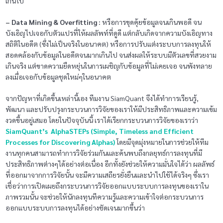
เกินไป
– Data Mining & Overfitting :
หรือการขุดคุ้ยข้อมูลจนเกินพอดี จน
บังเอิญไปเจอกับตัวแปรที่ให้ผลลัพท์ที่ดูดี แต่กลับเกิดจากความบังเอิญทาง
สถิติในอดีต (ซึ่งไม่เป็นจริงในอนาคต) หรือการปรับแต่งระบบการลงทุนให้
สอดคล้องกับข้อมูลในอดีตจนมากเกินไป จนส่งผลให้ระบบมีตัวเลขที่สวยงาม
เกินจริง แต่ขาดความยืดหยุ่นในการเผชิญกับข้อมูลที่ไม่เคยเจอ จนพังทลาย
ลงเมื่อเจอกับข้อมูลชุดใหม่ๆในอนาคต
จากปัญหาที่เกิดขึ้นเหล่านี้เอง ทีมงาน SiamQuant จึงได้ทำการเรียนรู้,
พัฒนา และปรับปรุงกระบวนการวิจัยของเราให้มีประสิทธิภาพและความเข้ม
งวดขึ้นอยู่เสมอ โดยในปัจจุบันนี้ เราได้เรียกกระบวนการวิจัยของเราว่า
SiamQuant’s AlphaSTEPs (Simple, Timeless and Efficient
Processes for Discovering Alphas)
โดยมีจุดมุ่งหมายในการช่วยให้ทีม
งานทุกคนสามารถทำการวิจัยร่วมกันและค้นพบถึงกลยุทธ์การลงทุนที่มี
ประสิทธิภาพต่างๆได้อย่างต่อเนื่อง อีกทั้งยังช่วยให้ความมั่นใจได้ว่า ผลลัพธ์
ที่ออกมาจากการวิจัยนั้น จะมีความเสถียรยั่งยืนและนำไปใช้ได้จริงๆ ซึ่งเรา
เชื่อว่าการเปิดเผยถึงกระบวนการวิจัยออกแบบระบบการลงทุนของเราใน
ภาพรวมนั้น จะช่วยให้นักลงทุนทีความรู้และความเข้าใจต่อกระบวนการ
ออกแบบระบบการลงทุนได้อย่างชัดเจนมากขึ้นว่า