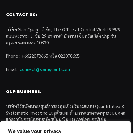
CONTACT US:
บริษัท SiamQuant จำกัด, The Office at Central World 999/9
ถนนพระราม 1, ชั้น 29 อาคารสำนักงาน เซ็นทรัลเวิล์ด ปทุมวัน
กรุงเทพมหานคร 10330
Phone : +6622078665 หรือ 022078665
Email :
connect@siamquant.com
OUR BUSINESS:
บริษัทวิจัยพัฒนากลยุทธ์การลงทุนเชิงปริมาณแบบ Quantitative &
Systematic Investing และตัวแทนด้านการตลาดกองทุนส่วนบุคคล
แก่สถาบันการเงินพันธมิตรชั้นนำในประเทศไทย อาทิเช่น
We value your privacy
– บล. กรุงไทย เอ็กซ์สปริง จำกัด