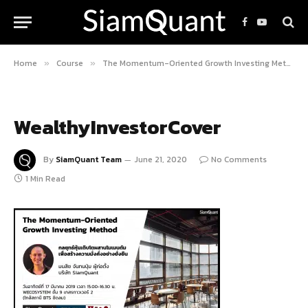
Facebook
YouTube
Home
Course
The Momentum-Oriented Growth Investing Method : กลยุทธ์หุ้นเติบโตผสานโมเมนตัม
»
»
WealthyInvestorCover
By
SiamQuant Team
June 21, 2020
No Comments
1 Min Read