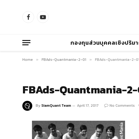
Facebook
YouTube
กองทุนส่วนบุคคลเชิงปริม
Home
FBAds-Quantmania-2-01
FBAds-Quantmania-2-0
»
»
FBAds-Quantmania-2-
By
SiamQuant Team
April 17, 2017
No Comments