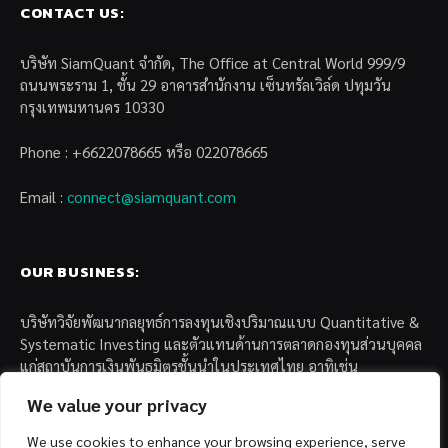
CONTACT US:
บริษัท SiamQuant จำกัด, The Office at Central World 999/9
ถนนพระราม 1, ชั้น 29 อาคารสำนักงาน เซ็นทรัลเวิล์ด ปทุมวัน
กรุงเทพมหานคร 10330
Phone : +6622078665 หรือ 022078665
Email :
connect@siamquant.com
OUR BUSINESS:
บริษัทวิจัยพัฒนากลยุทธ์การลงทุนเชิงปริมาณแบบ Quantitative &
Systematic Investing และตัวแทนด้านการตลาดกองทุนส่วนบุคคล
แก่สถาบันการเงินพันธมิตรชั้นนำในประเทศไทย อาทิเช่น
We value your privacy
– บล. กรุงไทย เอ็กซ์สปริง จำกัด
– บล. ฟิลลิป (ประเทศไทย) จำกัด (มหาชน)
We use cookies to enhance your browsing experience, serve