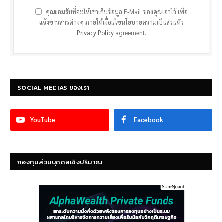
คุณยอมรับที่จะให้เราเก็บข้อมูล E-Mail ของคุณเอาไว้ เพื่อ
แจ้งข่าวสารต่างๆ ภายใต้เงื่อนไขนโยบายความเป็นส่วนตัว
Privacy Policy
agreement.
SOCIAL MEDIAS ของเรา
YouTube
Facebook
กองทุนส่วนบุคคลเชิงปริมาณ