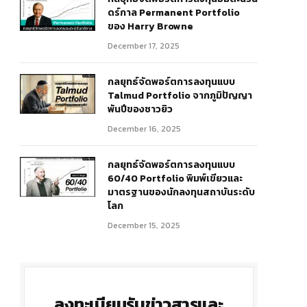
ดร์กาล Permanent Portfolio
ของ Harry Browne
December 17, 2025
กลยุทธ์จัดพอร์ตการลงทุนแบบ
Talmud Portfolio จากภูมิปัญญา
พันปีของชาวยิว
December 16, 2025
กลยุทธ์จัดพอร์ตการลงทุนแบบ
60/40 Portfolio พิมพ์เขียวและ
มาตรฐานของนักลงทุนสถาบันระดับ
โลก
December 15, 2025
ลงทะเบียนรับข่าวสารและ