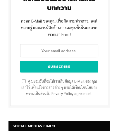
บทความ
กรอก E-Mail ของคุณ เพื่อติดตามข่าวสาร, องค์
r)
ความรู้ และงานวิจัยด้านการลงทุนชิ้นใหม่ๆจาก
พวกเรา Free!
คุณยอมรับที่จะให้เราเก็บข้อมูล E-Mail ของคุณ
เอาไว้ เพื่อแจ้งข่าวสารต่างๆ ภายใต้เงื่อนไขนโยบาย
ความเป็นส่วนตัว
Privacy Policy
agreement.
SOCIAL MEDIAS ของเรา