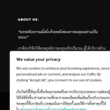
ABOUT US:
“ยกระดับความมั่งคั่ง ด้วยพลังของการลงทุนอย่างเป็น
ระบบ”
เราคือบริษัทวิจัยกลยุทธ์การลงทุนเชิงปริมาณ ผู้ให้บริการด้าน
การลงทุนอย่างเป็นระบบ และตัวแทนด้านการตลาดกองทุน
We value your privacy
ส่วนบุคคล ซึ่งมีเป้าหมายที่จะช่วยเหลือให้นักลงทุนไทย
ประสบกับความสำเร็จอย่างยั่งยืนตามเป้าหมายที่ได้ตั้งเอาไว้
We use cookies to enhance your browsing experience, serve
ด้วยแนวคิดและกระบวนการลงทุนอย่างเป็นระบบแบบ
personalised ads or content, and analyse our traffic. By
Quantitative & Systematic Investing
clicking "Accept All", you consent to our use of cookies.
เว็บไซต์นี้ใช้คุกกี้เพื่อวัตถุประสงค์ในการปรับปรุงประสบการณ์ของผู
ใช้ให้ดียิ่งขึ้น ท่านสามารถศึกษารายละเอียดเพิ่มเติมเกี่ยวกับประเภท
ของคุกกี้ที่เราจัดเก็บ เหตุผลในการใช้คุกกี้ และวิธีการตั้งค่าคุกกี้ได้
ใน
คำแถลงว่าด้วยการเก็บรวบรวมข้อมูลส่วนบุคคล