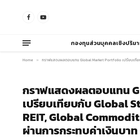
Facebook
YouTube
กองทุนส่วนบุคคลเชิงปริม
Home
กราฟแสดงผลตอบแทน Global Market Portfolio เปรียบเทียบกั
»
กราฟแสดงผลตอบแทน Glo
เปรียบเทียบกับ Global S
REIT, Global Commodities
ผ่านการกระทบค่าเงินบาท