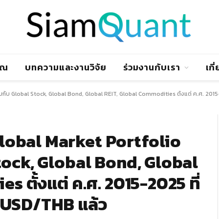
าณ
บทความและงานวิจัย
ร่วมงานกับเรา
เกี
บ Global Stock, Global Bond, Global REIT, Global Commodities ตั้งแต่ ค.ศ. 2015
bal Market Portfolio
tock, Global Bond, Global
 ตั้งแต่ ค.ศ. 2015-2025 ที่
 USD/THB แล้ว