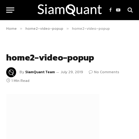
Facebook
YouTube
Home
home2-video-popup
home2-video-popup
»
»
home2-video-popup
By
SiamQuant Team
July 29, 2019
No Comments
1 Min Read