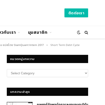
ติดต่อเรา
่ยวกับเรา
มุมสมาชิก
lio แปลโดย SiamQuant Intern 2017
Short Term Debt Cycle
»
หมวดหมู่บทความ
หมวด
หมู่
บทความ
บทความล่าสุด
กลยุทธ์​จัดพอร์ตการลงทุนอมตะนิรัน