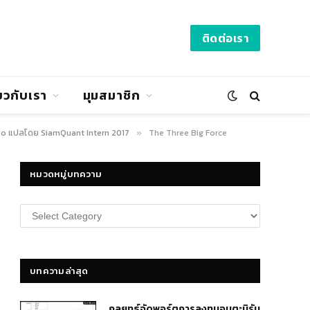
ติดต่อเรา
่ยวกับเรา
มุมสมาชิก
lio แปลโดย SiamQuant Intern 2017
The Three Big Force
»
หมวดหมู่บทความ
หมวด
หมู่
บทความ
บทความล่าสุด
กลยุทธ์​จัดพอร์ตการลงทุนอมตะนิรัน