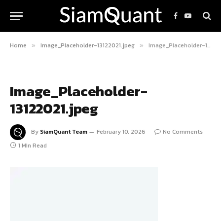
Facebook
YouTube
Home
Image_Placeholder-13122021.jpeg
Image_Placeholder-13122021.jpeg
»
»
Image_Placeholder-
13122021.jpeg
By
SiamQuant Team
February 10, 2026
No Comments
1 Min Read