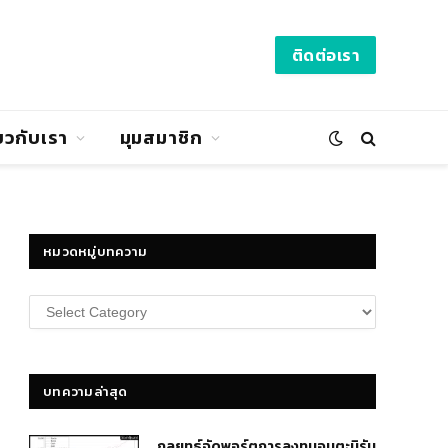
ติดต่อเรา
่ยวกับเรา
มุมสมาชิก
หมวดหมู่บทความ
หมวด
หมู่
บทความ
บทความล่าสุด
กลยุทธ์​จัดพอร์ตการลงทุนอมตะนิรัน