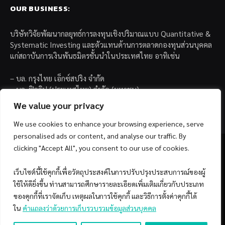
OUR BUSINESS:
บริษัทวิจัยพัฒนากลยุทธ์การลงทุนเชิงปริมาณแบบ Quantitative &
Systematic Investing และตัวแทนด้านการตลาดกองทุนส่วนบุคคล
แก่สถาบันการเงินพันธมิตรชั้นนำในประเทศไทย อาทิเช่น
– บล. กรุงไทย เอ็กซ์สปริง จำกัด
– บล. ฟิลลิป (ประเทศไทย) จำกัด (มหาชน)
– บล. บียอนด์ จำกัด (มหาชน)
We value your privacy
We use cookies to enhance your browsing experience, serve
personalised ads or content, and analyse our traffic. By
clicking "Accept All", you consent to our use of cookies.
เว็บไซต์นี้ใช้คุกกี้เพื่อวัตถุประสงค์ในการปรับปรุงประสบการณ์ของผู้
Facebook
YouTube
ใช้ให้ดียิ่งขึ้น ท่านสามารถศึกษารายละเอียดเพิ่มเติมเกี่ยวกับประเภท
ของคุกกี้ที่เราจัดเก็บ เหตุผลในการใช้คุกกี้ และวิธีการตั้งค่าคุกกี้ได้
© 2026 Copyright by SiamQuant.
ใน
คำแถลงว่าด้วยการเก็บรวบรวมข้อมูลส่วนบุคคล