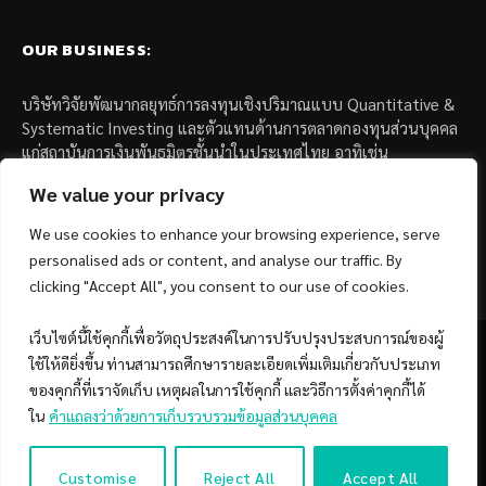
OUR BUSINESS:
บริษัทวิจัยพัฒนากลยุทธ์การลงทุนเชิงปริมาณแบบ Quantitative &
Systematic Investing และตัวแทนด้านการตลาดกองทุนส่วนบุคคล
แก่สถาบันการเงินพันธมิตรชั้นนำในประเทศไทย อาทิเช่น
We value your privacy
– บล. กรุงไทย เอ็กซ์สปริง จำกัด
– บล. ฟิลลิป (ประเทศไทย) จำกัด (มหาชน)
We use cookies to enhance your browsing experience, serve
– บล. บียอนด์ จำกัด (มหาชน)
personalised ads or content, and analyse our traffic. By
clicking "Accept All", you consent to our use of cookies.
เว็บไซต์นี้ใช้คุกกี้เพื่อวัตถุประสงค์ในการปรับปรุงประสบการณ์ของผู้
ใช้ให้ดียิ่งขึ้น ท่านสามารถศึกษารายละเอียดเพิ่มเติมเกี่ยวกับประเภท
ของคุกกี้ที่เราจัดเก็บ เหตุผลในการใช้คุกกี้ และวิธีการตั้งค่าคุกกี้ได้
Facebook
YouTube
ใน
คำแถลงว่าด้วยการเก็บรวบรวมข้อมูลส่วนบุคคล
© 2026 Copyright by SiamQuant.
Customise
Reject All
Accept All