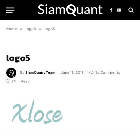
Facebook
YouTube
Home
logo5
logo5
»
»
logo5
By
SiamQuant Team
June 15, 2015
No Comments
1 Min Read