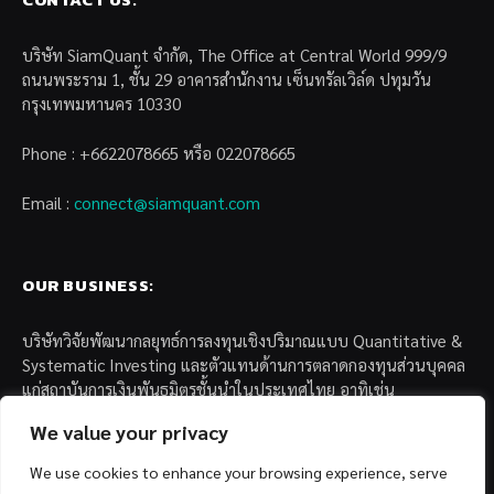
บริษัท SiamQuant จำกัด, The Office at Central World 999/9
ถนนพระราม 1, ชั้น 29 อาคารสำนักงาน เซ็นทรัลเวิล์ด ปทุมวัน
กรุงเทพมหานคร 10330
Phone : +6622078665 หรือ 022078665
Email :
connect@siamquant.com
OUR BUSINESS:
บริษัทวิจัยพัฒนากลยุทธ์การลงทุนเชิงปริมาณแบบ Quantitative &
Systematic Investing และตัวแทนด้านการตลาดกองทุนส่วนบุคคล
แก่สถาบันการเงินพันธมิตรชั้นนำในประเทศไทย อาทิเช่น
We value your privacy
– บล. กรุงไทย เอ็กซ์สปริง จำกัด
– บล. ฟิลลิป (ประเทศไทย) จำกัด (มหาชน)
We use cookies to enhance your browsing experience, serve
– บล. บียอนด์ จำกัด (มหาชน)