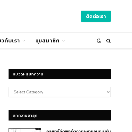
ติดต่อเรา
่ยวกับเรา
มุมสมาชิก
หมวดหมู่บทความ
หมวด
หมู่
บทความ
บทความล่าสุด
กลยุทธ์​จัดพอร์ตการลงทุนอมตะนิรัน