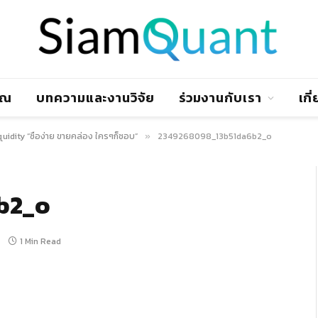
าณ
บทความและงานวิจัย
ร่วมงานกับเรา
เกี
quidity “ซื้อง่าย ขายคล่อง ใครๆก็ชอบ”
2349268098_13b51da6b2_o
»
b2_o
1 Min Read