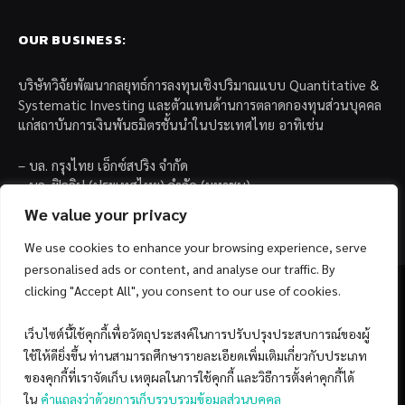
OUR BUSINESS:
บริษัทวิจัยพัฒนากลยุทธ์การลงทุนเชิงปริมาณแบบ Quantitative &
Systematic Investing และตัวแทนด้านการตลาดกองทุนส่วนบุคคล
แก่สถาบันการเงินพันธมิตรชั้นนำในประเทศไทย อาทิเช่น
– บล. กรุงไทย เอ็กซ์สปริง จำกัด
– บล. ฟิลลิป (ประเทศไทย) จำกัด (มหาชน)
– บล. บียอนด์ จำกัด (มหาชน)
We value your privacy
We use cookies to enhance your browsing experience, serve
personalised ads or content, and analyse our traffic. By
clicking "Accept All", you consent to our use of cookies.
เว็บไซต์นี้ใช้คุกกี้เพื่อวัตถุประสงค์ในการปรับปรุงประสบการณ์ของผู้
Facebook
YouTube
ใช้ให้ดียิ่งขึ้น ท่านสามารถศึกษารายละเอียดเพิ่มเติมเกี่ยวกับประเภท
ของคุกกี้ที่เราจัดเก็บ เหตุผลในการใช้คุกกี้ และวิธีการตั้งค่าคุกกี้ได้
© 2026 Copyright by SiamQuant.
ใน
คำแถลงว่าด้วยการเก็บรวบรวมข้อมูลส่วนบุคคล