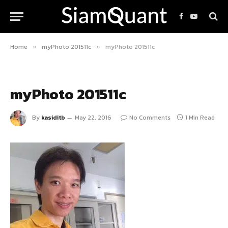
Facebook
YouTube
Home
myPhoto 201511c
myPhoto 201511c
»
»
myPhoto 201511c
By
kasiditb
May 22, 2016
No Comments
1 Min Read