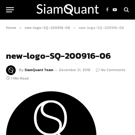
Facebook
YouTube
Home
new-logo-SQ-200916-06
new-logo-SQ-200916-06
»
»
new-logo-SQ-200916-06
By
SiamQuant Team
December 21, 2018
No Comments
1 Min Read