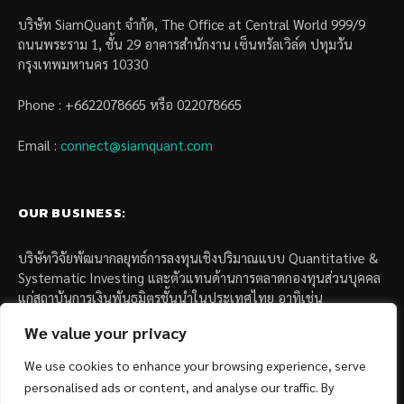
บริษัท SiamQuant จำกัด, The Office at Central World 999/9
ถนนพระราม 1, ชั้น 29 อาคารสำนักงาน เซ็นทรัลเวิล์ด ปทุมวัน
กรุงเทพมหานคร 10330
Phone : +6622078665 หรือ 022078665
Email :
connect@siamquant.com
OUR BUSINESS:
บริษัทวิจัยพัฒนากลยุทธ์การลงทุนเชิงปริมาณแบบ Quantitative &
Systematic Investing และตัวแทนด้านการตลาดกองทุนส่วนบุคคล
แก่สถาบันการเงินพันธมิตรชั้นนำในประเทศไทย อาทิเช่น
We value your privacy
– บล. กรุงไทย เอ็กซ์สปริง จำกัด
– บล. ฟิลลิป (ประเทศไทย) จำกัด (มหาชน)
We use cookies to enhance your browsing experience, serve
– บล. บียอนด์ จำกัด (มหาชน)
personalised ads or content, and analyse our traffic. By