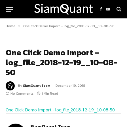
Facebook
YouTube
Home
One Click Demo Import – log_file_2018-12-19__10-08-50
On
»
»
One Click Demo Import –
log_file_2018-12-19__10-08-
50
By
SiamQuant Team
December 19, 2018
No Comments
1 Min Read
One Click Demo Import - log_file_2018-12-19__10-08-50
SiamQuant Team