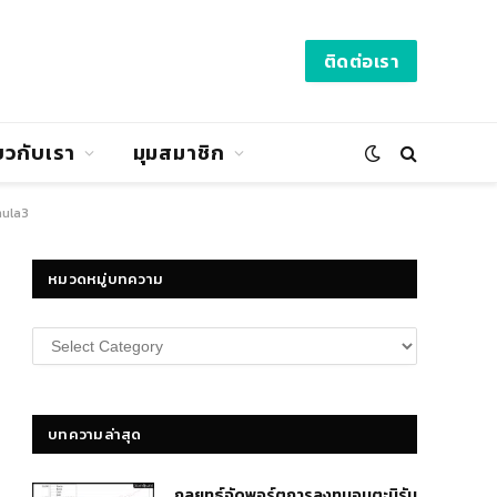
ติดต่อเรา
่ยวกับเรา
มุมสมาชิก
ula3
หมวดหมู่บทความ
หมวด
หมู่
บทความ
บทความล่าสุด
กลยุทธ์​จัดพอร์ตการลงทุนอมตะนิรัน