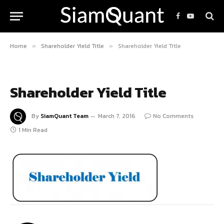
Facebook
YouTube
Home
Shareholder Yield Title
Shareholder Yield Title
»
»
Shareholder Yield Title
By
SiamQuant Team
March 7, 2016
No Comments
1 Min Read