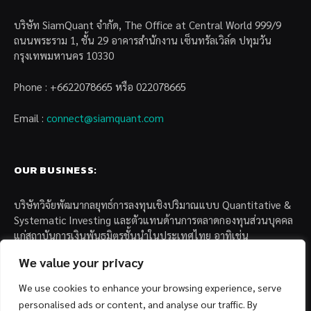
บริษัท SiamQuant จำกัด, The Office at Central World 999/9
ถนนพระราม 1, ชั้น 29 อาคารสำนักงาน เซ็นทรัลเวิล์ด ปทุมวัน
กรุงเทพมหานคร 10330
Phone : +6622078665 หรือ 022078665
Email :
connect@siamquant.com
OUR BUSINESS:
บริษัทวิจัยพัฒนากลยุทธ์การลงทุนเชิงปริมาณแบบ Quantitative &
Systematic Investing และตัวแทนด้านการตลาดกองทุนส่วนบุคคล
แก่สถาบันการเงินพันธมิตรชั้นนำในประเทศไทย อาทิเช่น
We value your privacy
– บล. กรุงไทย เอ็กซ์สปริง จำกัด
– บล. ฟิลลิป (ประเทศไทย) จำกัด (มหาชน)
We use cookies to enhance your browsing experience, serve
– บล. บียอนด์ จำกัด (มหาชน)
personalised ads or content, and analyse our traffic. By