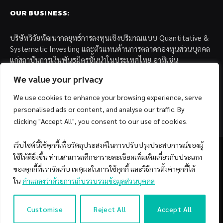
OUR BUSINESS:
บริษัทวิจัยพัฒนากลยุทธ์การลงทุนเชิงปริมาณแบบ Quantitative &
Systematic Investing และตัวแทนด้านการตลาดกองทุนส่วนบุคคล
แก่สถาบันการเงินพันธมิตรชั้นนำในประเทศไทย อาทิเช่น
We value your privacy
– บล. กรุงไทย เอ็กซ์สปริง จำกัด
– บล. ฟิลลิป (ประเทศไทย) จำกัด (มหาชน)
We use cookies to enhance your browsing experience, serve
– บล. บียอนด์ จำกัด (มหาชน)
personalised ads or content, and analyse our traffic. By
clicking "Accept All", you consent to our use of cookies.
เว็บไซต์นี้ใช้คุกกี้เพื่อวัตถุประสงค์ในการปรับปรุงประสบการณ์ของผู้
ใช้ให้ดียิ่งขึ้น ท่านสามารถศึกษารายละเอียดเพิ่มเติมเกี่ยวกับประเภท
ของคุกกี้ที่เราจัดเก็บ เหตุผลในการใช้คุกกี้ และวิธีการตั้งค่าคุกกี้ได้
Facebook
YouTube
ใน
คำแถลงว่าด้วยการเก็บรวบรวมข้อมูลส่วนบุคคล
© 2026 Copyright by SiamQuant.
Customise
Reject All
Accept All