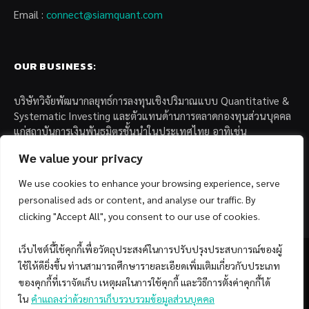
Email :
connect@siamquant.com
OUR BUSINESS:
บริษัทวิจัยพัฒนากลยุทธ์การลงทุนเชิงปริมาณแบบ Quantitative &
Systematic Investing และตัวแทนด้านการตลาดกองทุนส่วนบุคคล
แก่สถาบันการเงินพันธมิตรชั้นนำในประเทศไทย อาทิเช่น
We value your privacy
– บล. กรุงไทย เอ็กซ์สปริง จำกัด
– บล. ฟิลลิป (ประเทศไทย) จำกัด (มหาชน)
We use cookies to enhance your browsing experience, serve
– บล. บียอนด์ จำกัด (มหาชน)
personalised ads or content, and analyse our traffic. By
clicking "Accept All", you consent to our use of cookies.
เว็บไซต์นี้ใช้คุกกี้เพื่อวัตถุประสงค์ในการปรับปรุงประสบการณ์ของผู้
ใช้ให้ดียิ่งขึ้น ท่านสามารถศึกษารายละเอียดเพิ่มเติมเกี่ยวกับประเภท
ของคุกกี้ที่เราจัดเก็บ เหตุผลในการใช้คุกกี้ และวิธีการตั้งค่าคุกกี้ได้
Facebook
YouTube
ใน
คำแถลงว่าด้วยการเก็บรวบรวมข้อมูลส่วนบุคคล