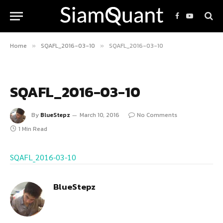
Facebook
YouTube
Home
SQAFL_2016-03-10
SQAFL_2016-03-10
»
»
SQAFL_2016-03-10
By
BlueStepz
March 10, 2016
No Comments
1 Min Read
SQAFL_2016-03-10
BlueStepz