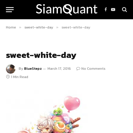
Facebook
YouTube
Home
sweet-white-day
sweet-white-day
»
»
sweet-white-day
By
BlueStepz
March 17, 2016
No Comments
1 Min Read