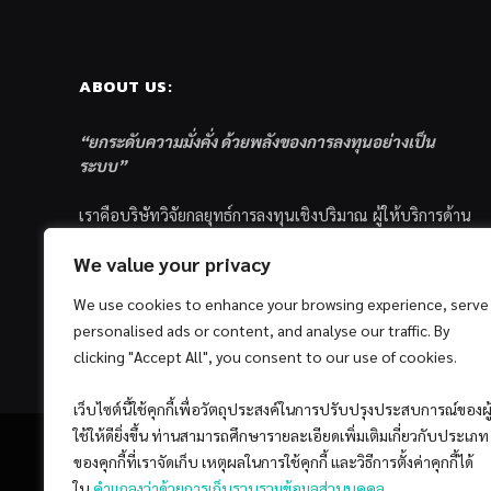
ABOUT US:
“ยกระดับความมั่งคั่ง ด้วยพลังของการลงทุนอย่างเป็น
ระบบ”
เราคือบริษัทวิจัยกลยุทธ์การลงทุนเชิงปริมาณ ผู้ให้บริการด้าน
การลงทุนอย่างเป็นระบบ และตัวแทนด้านการตลาดกองทุน
We value your privacy
ส่วนบุคคล ซึ่งมีเป้าหมายที่จะช่วยเหลือให้นักลงทุนไทย
ประสบกับความสำเร็จอย่างยั่งยืนตามเป้าหมายที่ได้ตั้งเอาไว้
We use cookies to enhance your browsing experience, serve
ด้วยแนวคิดและกระบวนการลงทุนอย่างเป็นระบบแบบ
personalised ads or content, and analyse our traffic. By
Quantitative & Systematic Investing
clicking "Accept All", you consent to our use of cookies.
เว็บไซต์นี้ใช้คุกกี้เพื่อวัตถุประสงค์ในการปรับปรุงประสบการณ์ของผู
ใช้ให้ดียิ่งขึ้น ท่านสามารถศึกษารายละเอียดเพิ่มเติมเกี่ยวกับประเภท
ของคุกกี้ที่เราจัดเก็บ เหตุผลในการใช้คุกกี้ และวิธีการตั้งค่าคุกกี้ได้
ใน
คำแถลงว่าด้วยการเก็บรวบรวมข้อมูลส่วนบุคคล