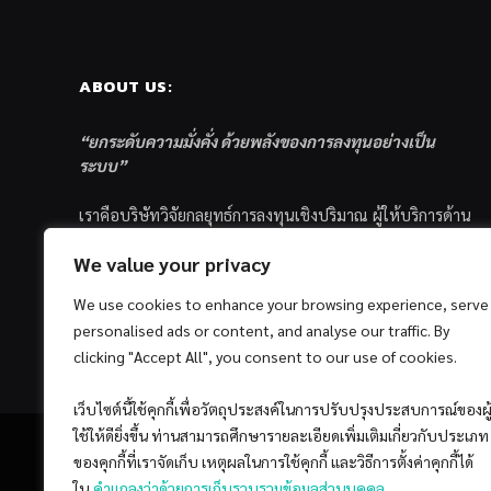
ABOUT US:
“ยกระดับความมั่งคั่ง ด้วยพลังของการลงทุนอย่างเป็น
ระบบ”
เราคือบริษัทวิจัยกลยุทธ์การลงทุนเชิงปริมาณ ผู้ให้บริการด้าน
การลงทุนอย่างเป็นระบบ และตัวแทนด้านการตลาดกองทุน
We value your privacy
ส่วนบุคคล ซึ่งมีเป้าหมายที่จะช่วยเหลือให้นักลงทุนไทย
ประสบกับความสำเร็จอย่างยั่งยืนตามเป้าหมายที่ได้ตั้งเอาไว้
We use cookies to enhance your browsing experience, serve
ด้วยแนวคิดและกระบวนการลงทุนอย่างเป็นระบบแบบ
personalised ads or content, and analyse our traffic. By
Quantitative & Systematic Investing
clicking "Accept All", you consent to our use of cookies.
เว็บไซต์นี้ใช้คุกกี้เพื่อวัตถุประสงค์ในการปรับปรุงประสบการณ์ของผู
ใช้ให้ดียิ่งขึ้น ท่านสามารถศึกษารายละเอียดเพิ่มเติมเกี่ยวกับประเภท
ของคุกกี้ที่เราจัดเก็บ เหตุผลในการใช้คุกกี้ และวิธีการตั้งค่าคุกกี้ได้
ใน
คำแถลงว่าด้วยการเก็บรวบรวมข้อมูลส่วนบุคคล