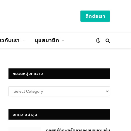
ติดต่อเรา
่ยวกับเรา
มุมสมาชิก
หมวดหมู่บทความ
หมวด
หมู่
บทความ
บทความล่าสุด
กลยุทธ์​จัดพอร์ตการลงทุนอมตะนิรัน