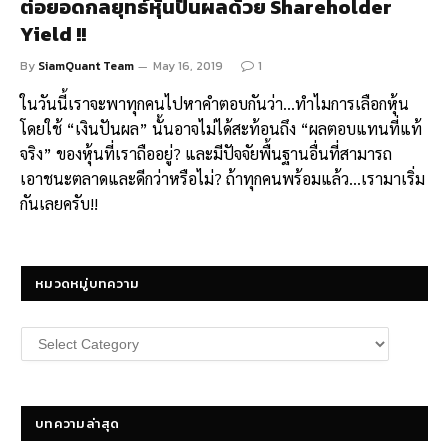
ต่อยอดกลยุทธ์หุ้นปันผลด้วย Shareholder
Yield !!
By
SiamQuant Team
May 16, 2019
1
ในวันนี้เราจะพาทุกคนไปหาคำตอบกันว่า…ทำไมการเลือกหุ้น
โดยใช้ “เงินปันผล” นั้นอาจไม่ได้สะท้อนถึง “ผลตอบแทนที่แท้
จริง” ของหุ้นที่เราถืออยู่? และมีปัจจัยพื้นฐานอื่นที่สามารถ
เอาชนะตลาดและดีกว่าหรือไม่? ถ้าทุกคนพร้อมแล้ว…เรามาเริ่ม
กันเลยครับ!!
หมวดหมู่บทความ
หมวด
หมู่
บทความ
บทความล่าสุด