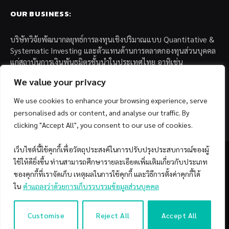
OUR BUSINESS:
บริษัทวิจัยพัฒนากลยุทธ์การลงทุนเชิงปริมาณแบบ Quantitative &
Systematic Investing และตัวแทนด้านการตลาดกองทุนส่วนบุคคล
แก่สถาบันการเงินพันธมิตรชั้นนำในประเทศไทย อาทิเช่น
We value your privacy
– บล. กรุงไทย เอ็กซ์สปริง จำกัด
– บล. ฟิลลิป (ประเทศไทย) จำกัด (มหาชน)
We use cookies to enhance your browsing experience, serve
– บล. บียอนด์ จำกัด (มหาชน)
personalised ads or content, and analyse our traffic. By
clicking "Accept All", you consent to our use of cookies.
เว็บไซต์นี้ใช้คุกกี้เพื่อวัตถุประสงค์ในการปรับปรุงประสบการณ์ของผู้
ใช้ให้ดียิ่งขึ้น ท่านสามารถศึกษารายละเอียดเพิ่มเติมเกี่ยวกับประเภท
ของคุกกี้ที่เราจัดเก็บ เหตุผลในการใช้คุกกี้ และวิธีการตั้งค่าคุกกี้ได้
Facebook
YouTube
ใน
คำแถลงว่าด้วยการเก็บรวบรวมข้อมูลส่วนบุคคล
© 2026 Copyright by SiamQuant.
Customise
Reject All
Accept All