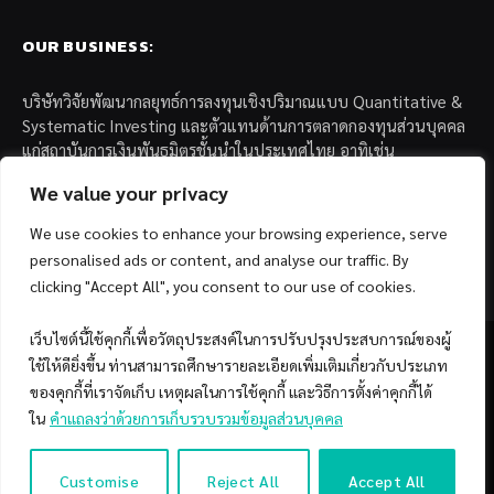
OUR BUSINESS:
บริษัทวิจัยพัฒนากลยุทธ์การลงทุนเชิงปริมาณแบบ Quantitative &
Systematic Investing และตัวแทนด้านการตลาดกองทุนส่วนบุคคล
แก่สถาบันการเงินพันธมิตรชั้นนำในประเทศไทย อาทิเช่น
We value your privacy
– บล. กรุงไทย เอ็กซ์สปริง จำกัด
– บล. ฟิลลิป (ประเทศไทย) จำกัด (มหาชน)
We use cookies to enhance your browsing experience, serve
– บล. บียอนด์ จำกัด (มหาชน)
personalised ads or content, and analyse our traffic. By
clicking "Accept All", you consent to our use of cookies.
เว็บไซต์นี้ใช้คุกกี้เพื่อวัตถุประสงค์ในการปรับปรุงประสบการณ์ของผู้
ใช้ให้ดียิ่งขึ้น ท่านสามารถศึกษารายละเอียดเพิ่มเติมเกี่ยวกับประเภท
ของคุกกี้ที่เราจัดเก็บ เหตุผลในการใช้คุกกี้ และวิธีการตั้งค่าคุกกี้ได้
Facebook
YouTube
ใน
คำแถลงว่าด้วยการเก็บรวบรวมข้อมูลส่วนบุคคล
© 2026 Copyright by SiamQuant.
Customise
Reject All
Accept All