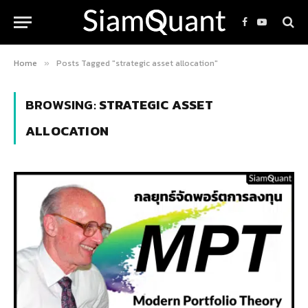
Facebook
YouTube
Home
Posts Tagged "strategic asset allocation"
»
BROWSING:
STRATEGIC ASSET
ALLOCATION