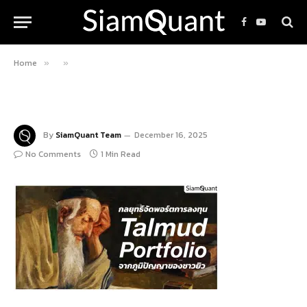
Facebook
YouTube
Home
»
»
By
SiamQuant Team
December 16, 2025
No Comments
1 Min Read