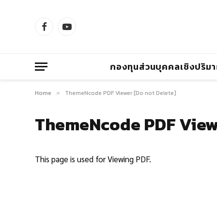
Facebook
YouTube
กองทุนส่วนบุคคลเชิงปริม
Home
ThemeNcode PDF Viewer [Do not Delete]
»
ThemeNcode PDF Viewe
This page is used for Viewing PDF.