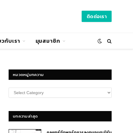
ติดต่อเรา
่ยวกับเรา
มุมสมาชิก
หมวดหมู่บทความ
หมวด
หมู่
บทความ
บทความล่าสุด
กลยุทธ์​จัดพอร์ตการลงทุนอมตะนิรัน