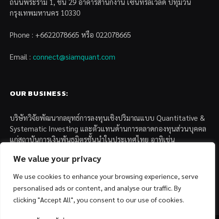
ถนนพระราม 1, ชั้น 29 อาคารสำนักงาน เซ็นทรัลเวิล์ด ปทุมวัน
กรุงเทพมหานคร 10330
Phone : +6622078665 หรือ 022078665
Email :
connect@siamquant.com
OUR BUSINESS:
บริษัทวิจัยพัฒนากลยุทธ์การลงทุนเชิงปริมาณแบบ Quantitative &
Systematic Investing และตัวแทนด้านการตลาดกองทุนส่วนบุคคล
แก่สถาบันการเงินพันธมิตรชั้นนำในประเทศไทย อาทิเช่น
We value your privacy
– บล. กรุงไทย เอ็กซ์สปริง จำกัด
– บล. ฟิลลิป (ประเทศไทย) จำกัด (มหาชน)
We use cookies to enhance your browsing experience, serve
– บล. บียอนด์ จำกัด (มหาชน)
personalised ads or content, and analyse our traffic. By
clicking "Accept All", you consent to our use of cookies.