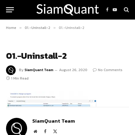
Facebook
YouTube
Home
01.-Uninstall-2
01.-Uninstall-2
»
»
01.-Uninstall-2
By
SiamQuant Team
August 26, 2020
No Comments
1 Min Read
SiamQuant Team
Website
Facebook
X