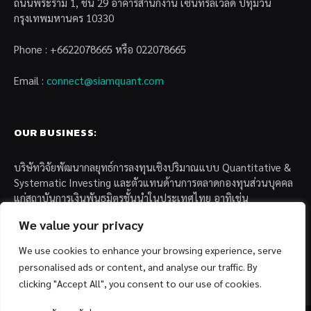
ถนนพระราม 1, ชั้น 29 อาคารสำนักงาน เซ็นทรัลเวิล์ด ปทุมวัน
กรุงเทพมหานคร 10330
Phone : +6622078665 หรือ 022078665
Email :
connect@siamquant.com
OUR BUSINESS:
บริษัทวิจัยพัฒนากลยุทธ์การลงทุนเชิงปริมาณแบบ Quantitative &
Systematic Investing และตัวแทนด้านการตลาดกองทุนส่วนบุคคล
แก่สถาบันการเงินพันธมิตรชั้นนำในประเทศไทย อาทิเช่น
We value your privacy
– บล. กรุงไทย เอ็กซ์สปริง จำกัด
– บล. ฟิลลิป (ประเทศไทย) จำกัด (มหาชน)
We use cookies to enhance your browsing experience, serve
– บล. บียอนด์ จำกัด (มหาชน)
personalised ads or content, and analyse our traffic. By
clicking "Accept All", you consent to our use of cookies.