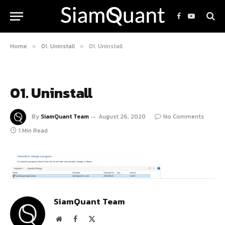
Facebook
YouTube
Home
01. Uninstall
01. Uninstall
»
»
01. Uninstall
By
SiamQuant Team
August 26, 2020
No Comments
1 Min Read
SiamQuant Team
Website
Facebook
X