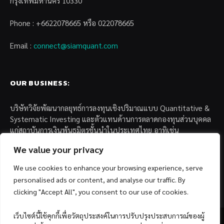
กรุงเทพมหานคร 10330
Phone : +6622078665 หรือ 022078665
Email :
connect@siamquant.com
OUR BUSINESS:
บริษัทวิจัยพัฒนากลยุทธ์การลงทุนเชิงปริมาณแบบ Quantitative &
Systematic Investing และตัวแทนด้านการตลาดกองทุนส่วนบุคคล
แก่สถาบันการเงินพันธมิตรชั้นนำในประเทศไทย อาทิเช่น
We value your privacy
– บล. กรุงไทย เอ็กซ์สปริง จำกัด
– บล. ฟิลลิป (ประเทศไทย) จำกัด (มหาชน)
We use cookies to enhance your browsing experience, serve
– บล. บียอนด์ จำกัด (มหาชน)
personalised ads or content, and analyse our traffic. By
clicking "Accept All", you consent to our use of cookies.
เว็บไซต์นี้ใช้คุกกี้เพื่อวัตถุประสงค์ในการปรับปรุงประสบการณ์ของผู้