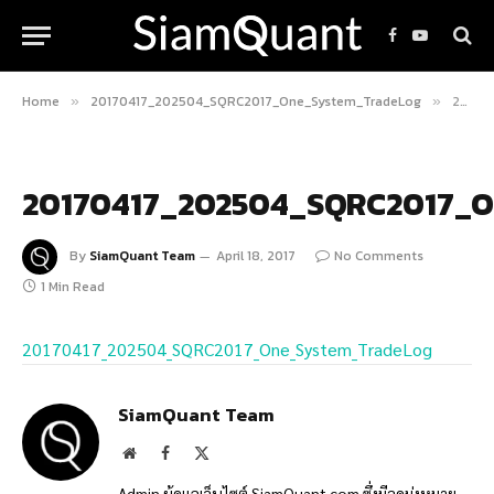
Facebook
YouTube
Home
20170417_202504_SQRC2017_One_System_TradeLog
20170417_202504_SQRC2017_One_System_TradeLog
»
»
20170417_202504_SQRC2017_O
By
SiamQuant Team
April 18, 2017
No Comments
1 Min Read
20170417_202504_SQRC2017_One_System_TradeLog
SiamQuant Team
Website
Facebook
X
(Twitter)
Admin ผู้ดูแลเว็บไซต์ SiamQuant.com ซึ่งมีจุดมุ่งหมาย