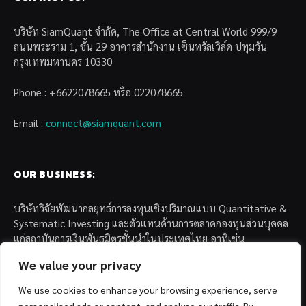
บริษัท SiamQuant จำกัด, The Office at Central World 999/9
ถนนพระราม 1, ชั้น 29 อาคารสำนักงาน เซ็นทรัลเวิล์ด ปทุมวัน
กรุงเทพมหานคร 10330
Phone : +6622078665 หรือ 022078665
Email :
connect@siamquant.com
OUR BUSINESS:
บริษัทวิจัยพัฒนากลยุทธ์การลงทุนเชิงปริมาณแบบ Quantitative &
Systematic Investing และตัวแทนด้านการตลาดกองทุนส่วนบุคคล
แก่สถาบันการเงินพันธมิตรชั้นนำในประเทศไทย อาทิเช่น
We value your privacy
– บล. กรุงไทย เอ็กซ์สปริง จำกัด
– บล. ฟิลลิป (ประเทศไทย) จำกัด (มหาชน)
We use cookies to enhance your browsing experience, serve
– บล. บียอนด์ จำกัด (มหาชน)