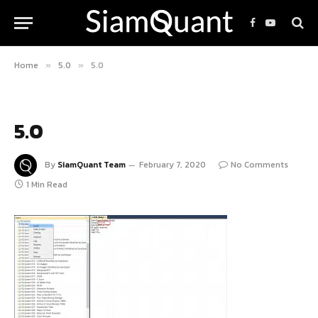
Facebook
YouTube
Home
5.0
5.0
»
»
5.0
By
SiamQuant Team
February 7, 2020
No Comments
1 Min Read