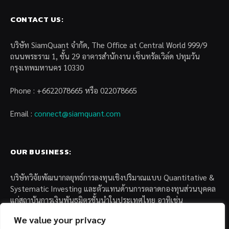
CONTACT US:
บริษัท SiamQuant จำกัด, The Office at Central World 999/9
ถนนพระราม 1, ชั้น 29 อาคารสำนักงาน เซ็นทรัลเวิล์ด ปทุมวัน
กรุงเทพมหานคร 10330
Phone : +6622078665 หรือ 022078665
Email :
connect@siamquant.com
OUR BUSINESS:
บริษัทวิจัยพัฒนากลยุทธ์การลงทุนเชิงปริมาณแบบ Quantitative &
Systematic Investing และตัวแทนด้านการตลาดกองทุนส่วนบุคคล
แก่สถาบันการเงินพันธมิตรชั้นนำในประเทศไทย อาทิเช่น
We value your privacy
– บล. กรุงไทย เอ็กซ์สปริง จำกัด