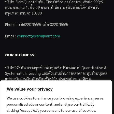
บริษัท SiamQuant จำกัด, The Office at Central World 999/9
ถนนพระราม 1, ชั้น 29 อาคารสำนักงาน เซ็นทรัลเวิล์ด ปทุมวัน
กรุงเทพมหานคร 10330
Phone : +6622078665 หรือ 022078665
Email :
connect@siamquant.com
OUR BUSINESS:
บริษัทวิจัยพัฒนากลยุทธ์การลงทุนเชิงปริมาณแบบ Quantitative &
Systematic Investing และตัวแทนด้านการตลาดกองทุนส่วนบุคคล
แก่สถาบันการเงินพันธมิตรชั้นนำในประเทศไทย อาทิเช่น
We value your privacy
– บล. กรุงไทย เอ็กซ์สปริง จำกัด
– บล. ฟิลลิป (ประเทศไทย) จำกัด (มหาชน)
We use cookies to enhance your browsing experience, serve
– บล. บียอนด์ จำกัด (มหาชน)
personalised ads or content, and analyse our traffic. By
clicking "Accept All", you consent to our use of cookies.