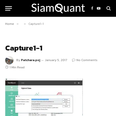
Facebook
YouTube
Home
Capture1-1
»
»
Capture1-1
By
Patchara.poj
January 5, 2017
No Comments
1 Min Read