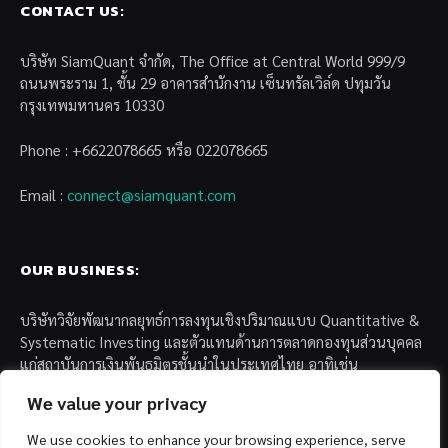
CONTACT US:
บริษัท SiamQuant จำกัด, The Office at Central World 999/9
ถนนพระราม 1, ชั้น 29 อาคารสำนักงาน เซ็นทรัลเวิล์ด ปทุมวัน
กรุงเทพมหานคร 10330
Phone : +6622078665 หรือ 022078665
Email :
connect@siamquant.com
OUR BUSINESS:
บริษัทวิจัยพัฒนากลยุทธ์การลงทุนเชิงปริมาณแบบ Quantitative &
Systematic Investing และตัวแทนด้านการตลาดกองทุนส่วนบุคคล
แก่สถาบันการเงินพันธมิตรชั้นนำในประเทศไทย อาทิเช่น
We value your privacy
– บล. กรุงไทย เอ็กซ์สปริง จำกัด
– บล. ฟิลลิป (ประเทศไทย) จำกัด (มหาชน)
We use cookies to enhance your browsing experience, serve