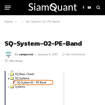
Facebook
YouTube
Home
SQ-System-02-PE-Band
»
»
SQ-System-02-PE-Band
By
satapornk
January 6, 2017
No Comments
1 Min Read