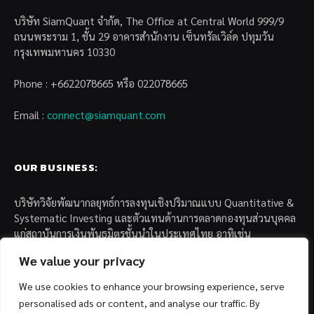
บริษัท SiamQuant จำกัด, The Office at Central World 999/9
ถนนพระราม 1, ชั้น 29 อาคารสำนักงาน เซ็นทรัลเวิล์ด ปทุมวัน
กรุงเทพมหานคร 10330
Phone : +6622078665 หรือ 022078665
Email :
connect@siamquant.com
OUR BUSINESS:
บริษัทวิจัยพัฒนากลยุทธ์การลงทุนเชิงปริมาณแบบ Quantitative &
Systematic Investing และตัวแทนด้านการตลาดกองทุนส่วนบุคคล
แก่สถาบันการเงินพันธมิตรชั้นนำในประเทศไทย อาทิเช่น
We value your privacy
– บล. กรุงไทย เอ็กซ์สปริง จำกัด
– บล. ฟิลลิป (ประเทศไทย) จำกัด (มหาชน)
We use cookies to enhance your browsing experience, serve
– บล. บียอนด์ จำกัด (มหาชน)
personalised ads or content, and analyse our traffic. By