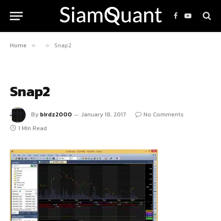
Facebook
YouTube
Home
Snap2
»
»
Snap2
By
birdz2000
January 18, 2017
No Comments
1 Min Read