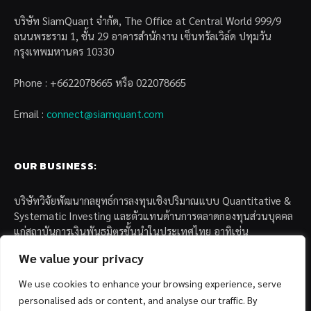
บริษัท SiamQuant จำกัด, The Office at Central World 999/9
ถนนพระราม 1, ชั้น 29 อาคารสำนักงาน เซ็นทรัลเวิล์ด ปทุมวัน
กรุงเทพมหานคร 10330
Phone : +6622078665 หรือ 022078665
Email :
connect@siamquant.com
OUR BUSINESS:
บริษัทวิจัยพัฒนากลยุทธ์การลงทุนเชิงปริมาณแบบ Quantitative &
Systematic Investing และตัวแทนด้านการตลาดกองทุนส่วนบุคคล
แก่สถาบันการเงินพันธมิตรชั้นนำในประเทศไทย อาทิเช่น
We value your privacy
– บล. กรุงไทย เอ็กซ์สปริง จำกัด
– บล. ฟิลลิป (ประเทศไทย) จำกัด (มหาชน)
We use cookies to enhance your browsing experience, serve
– บล. บียอนด์ จำกัด (มหาชน)
personalised ads or content, and analyse our traffic. By