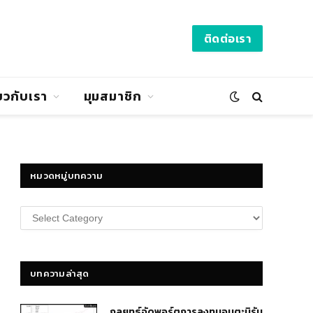
ติดต่อเรา
่ยวกับเรา
มุมสมาชิก
หมวดหมู่บทความ
หมวด
หมู่
บทความ
บทความล่าสุด
กลยุทธ์​จัดพอร์ตการลงทุนอมตะนิรัน