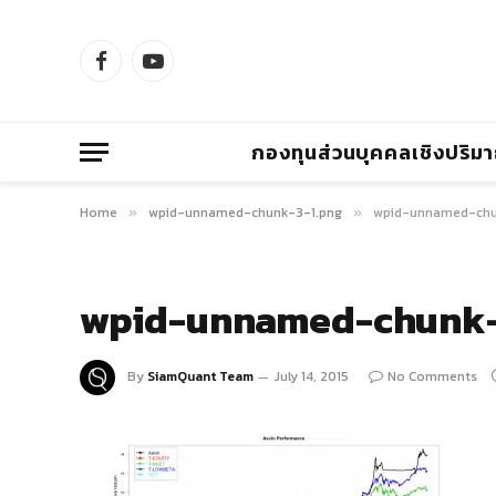
Facebook
YouTube
กองทุนส่วนบุคคลเชิงปริม
Home
wpid-unnamed-chunk-3-1.png
wpid-unnamed-chu
»
»
wpid-unnamed-chunk-
By
SiamQuant Team
July 14, 2015
No Comments