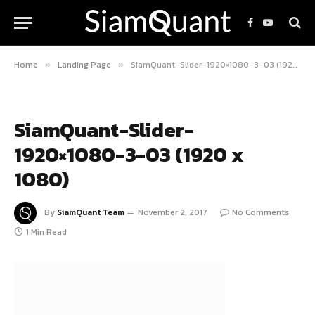
Facebook
YouTube
Home
Landing Page
SiamQuant-Slider-1920×1080-3-03 (1920 x 1080)
»
»
SiamQuant-Slider-
1920×1080-3-03 (1920 x
1080)
By
SiamQuant Team
November 2, 2017
No Comments
1 Min Read