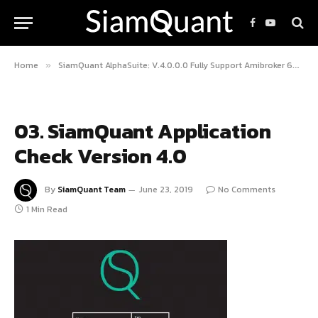
Facebook
YouTube
Home
SiamQuant AlphaSuite: V.4.0.0.0 Fully Support Amibroker 6.3 – Release 23.Jun.2018
»
03. SiamQuant Application
Check Version 4.0
By
SiamQuant Team
June 23, 2019
No Comments
1 Min Read