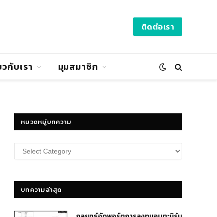
ติดต่อเรา
่ยวกับเรา
มุมสมาชิก
หมวดหมู่บทความ
หมวด
หมู่
บทความ
บทความล่าสุด
กลยุทธ์​จัดพอร์ตการลงทุนอมตะนิรัน