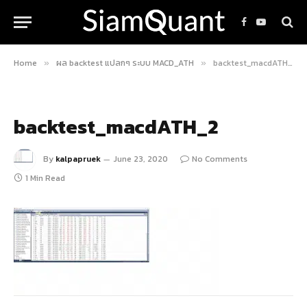
Facebook
YouTube
Home
ผล backtest แปลกๆ ระบบ MACD_ATH
backtest_macdATH_2
»
»
backtest_macdATH_2
By
kalpapruek
June 23, 2020
No Comments
1 Min Read